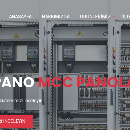
ANASAYFA
HAKKIMIZDA
ÜRÜNLERİMİZ
İŞ 
 PANO
MCC PANOL
mlerimizi inceleyin.
İ İNCELEYİN