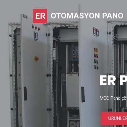
ER
OTOMASYON PANO
ER
MCC Pano çözü
Önceki
ÜRÜNLER