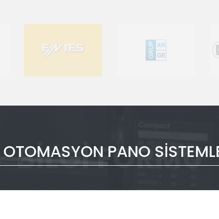
BILGI FORMU
 OTOMASYON PANO SISTEML